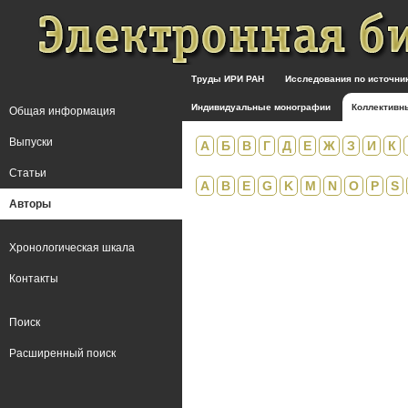
Труды ИРИ РАН
Исследования по источн
Индивидуальные монографии
Коллективн
Общая информация
Выпуски
А
Б
В
Г
Д
Е
Ж
З
И
К
Статьи
A
B
E
G
K
M
N
O
P
S
Авторы
Хронологическая шкала
Контакты
Поиск
Расширенный поиск