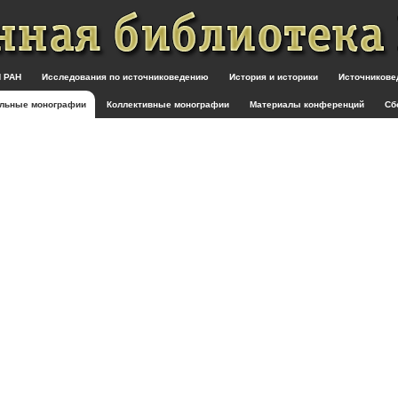
 РАН
Исследования по источниковедению
История и историки
Источникове
льные монографии
Коллективные монографии
Материалы конференций
Сб