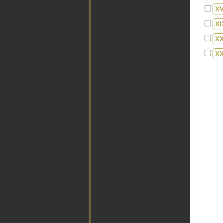
XV
XI
X
XX