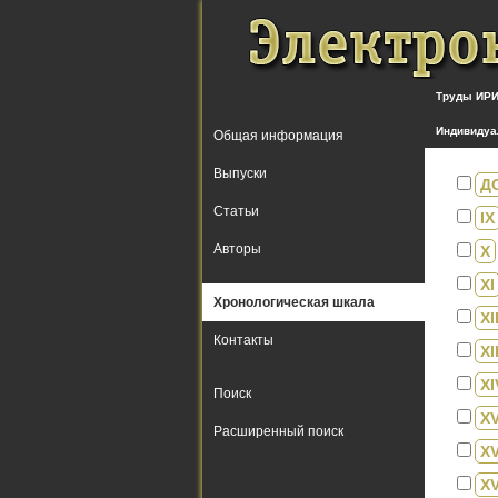
Труды ИРИ
Индивидуа
Общая информация
Выпуски
ДО
Статьи
IX
Авторы
X
XI
Хронологическая шкала
XI
Контакты
XII
XI
Поиск
X
Расширенный поиск
XV
XV