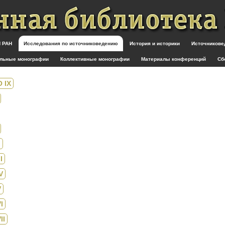
 РАН
Исследования по источниковедению
История и историки
Источникове
льные монографии
Коллективные монографии
Материалы конференций
Сб
 IX
I
I
V
V
I
II