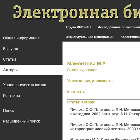
Труды ИРИ РАН
Исследования по источн
Индивидуальные монографии
Коллективн
Общая информация
Выпуски
Статьи
Мамонтова М.А.
Авторы
Степень, звание
Учреждение, должность
Хронологическая шкала
Контакты
Контакты
Статьи автора:
Письма С.Ф. Платонова П.Н. Милюкову
Поиск
ежегодник. 2002 / отв. ред. А.Н. Сахар
Расширенный поиск
Письма С.Ф. Платонова П.Н. Милюкову.
историографический вестник. 2003 / от
Мамонтова М.А. Сергей Федорович Пл