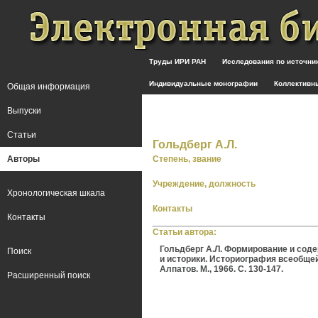
Труды ИРИ РАН
Исследования по источн
Индивидуальные монографии
Коллективн
Общая информация
Выпуски
Статьи
Гольдберг А.Л.
Авторы
Степень, звание
Учреждение, должность
Хронологическая шкала
Контакты
Контакты
Статьи автора:
Гольдберг А.Л. Формирование и соде
Поиск
и историки. Историография всеобщей 
Алпатов. М., 1966. С. 130-147.
Расширенный поиск