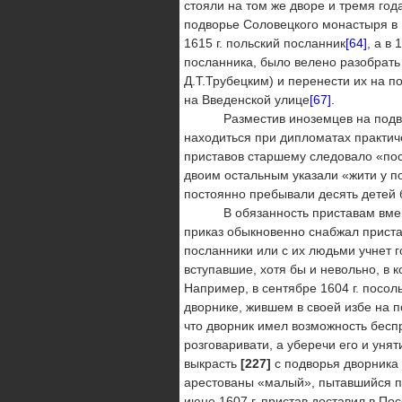
стояли на том же дворе и тремя го
подворье Соловецкого монастыря в 
1615 г. польский посланник
[64]
, а в 
посланника, было велено разобрать
Д.Т.Трубецким) и перенести их на п
на Введенской улице
[67]
.
Разместив иноземцев на подворье
находиться при дипломатах практиче
приставов старшему следовало «посл
двоим остальным указали «жити у по
постоянно пребывали десять детей 
В обязанность приставам вменялс
приказ обыкновенно снабжал приста
посланники или с их людьми учнет г
вступавшие, хотя бы и невольно, в 
Например, в сентябре 1604 г. посол
дворнике, жившем в своей избе на п
что дворник имел возможность беспр
розговаривати, а уберечи его и уня
выкрасть
[227]
с подворья дворника
арестованы «малый», пытавшийся про
июне 1607 г. пристав доставил в По