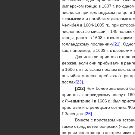
имперском гонце; в 1607 г. по одном
числился при голландском гонце, в 1
к крымским и ногайским дипломатам
Челибея в 1604-1605 гг., при котор
численностью миссии – 145 человек
гонцы, ранга: в 1608 г. к калмыцким 
голландскому посланнику
[21]
. Одно
как, например, в 1609 г. к шведски
Два или три пристава отправляли
держав, если они прибывали в ранге
в 1606 г. к польским послам выслали
английском после пребывало три при
послах
[23]
.
[222]
Чем более значимой был
приставы к персидскому послу в 160
к Лжедмитрию I в 1606 г., был прист
приставили стрелецкого сотника Ф.Б
Г.Засецкого
[26]
.
Вместе с приставом на встречу ин
также отряд детей боярских («встр
встречи иностранцев «встречники» 