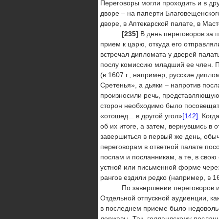
Переговоры могли проходить и в др
дворе – на паперти Благовещенского
дворе, в Аптекарской палате, в Мас
[235]
В день переговоров за 
прием к царю, откуда его отправля
встречал дипломата у дверей палаты
послу комиссию младший ее член. 
(в 1607 г., например, русские дипло
Сретенья», а дьяки – напротив пос
произносили речь, представляющую 
сторон необходимо было посовещать
«отошед... в другой угол»
[142]
. Когд
об их итоге, а затем, вернувшись в
завершиться в первый же день, обы
переговорам в ответной палате пос
послам и посланникам, а те, в свою
устной или письменной форме чере
рангов ездили редко (например, в 1
По завершении переговоров инос
Отдельной отпускной аудиенции, ка
в последнем приеме было недоволь
державы. Так, голландскому послан