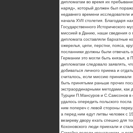
дипломатам во время их пребывания
наряд», который должен был поража
недавнего времени исследователи 
начала XVII столетия. Благодаря н
Государственного Исторического му
миссией в Данию, наши сведения о 
дипломата составляли бархатные к
ожерелья, цепи, перстни, пояса, кр
посланники должны были отвечать о
Германии это могли быть князья, в 
дипломатам следовало заявлять, что
добиваться личного приема и отдать
считалось, если миссию принимали 
быть принятыми раньше прочих посл
экстраординарными методами, как д
Турции П.Мансуров и С.Самсонов в 
удалось опередить польского посла 
ним попереч с левой стороны переул
а перед ним едут литвы человек с 1
везиреву двору ехать спешно для то
Кохоновского люди приехали и стали
Семейка велели кречатником, и ястр