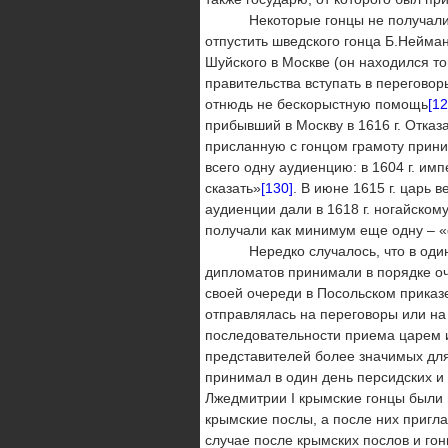
Некоторые гонцы не получали ауди
отпустить шведского гонца Б.Нейман
Шуйского в Москве (он находился то
правительства вступать в перегово
отнюдь не бескорыстную помощь
[12
прибывший в Москву в 1616 г. Отказа
присланную с гонцом грамоту прини
всего одну аудиенцию: в 1604 г. им
сказать»
[130]
. В июне 1615 г. царь 
аудиенции дали в 1618 г. ногайском
получали как минимум еще одну – 
Нередко случалось, что в один де
дипломатов принимали в порядке оч
своей очереди в Посольском приказ
отправлялась на переговоры или на
последовательности приема царем 
представителей более значимых для 
принимал в один день персидских и
Лжедмитрии I крымские гонцы были 
крымские послы, а после них пригла
случае после крымских послов и гонц