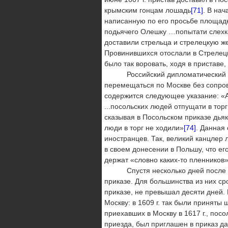
крымским гонцам лошадь
[71]
. В нач
написанную по его просьбе площадн
подьячего Олешку …попытати слехка
доставили стрельца и стрелецкую же
Провинившихся отослали в Стрелецк
было так воровать, ходя в приставе,
Российский дипломатический цер
перемещаться по Москве без сопров
содержится следующее указание: «А 
...посольских людей отпущати в торг
сказывая в Посольском приказе дьяко
люди в торг не ходили»
[74]
. Данная
иностранцев. Так, великий канцлер 
в своем донесении в Польшу, что е
держат «словно каких-то пленников
Спустя несколько дней после при
приказе. Для большинства из них с
приказе, не превышал десяти дней. 
Москву: в 1609 г. так были приняты 
приехавших в Москву в 1617 г., посо
приезда, был приглашен в приказ д