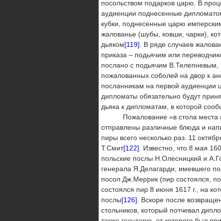
посольством подарков царю. В про
аудиенции поднесенные дипломато
кубки, поднесенные царю имперски
жалованье (шубы, ковши, чарки), ко
дьяком
[119]
. В ряде случаев жалов
приказа – подьячим или переводчико
послано с подьячим В.Телепневым, 
пожалованных соболей на двор к ан
посланникам на первой аудиенции ц
дипломаты обязательно будут прин
дьяка к дипломатам, в которой соо
Пожалование «в стола места корма
отправлены различные блюда и нап
пиры всего несколько раз. 11 октяб
Т.Смит
[122]
. Известно, что 8 мая 1
польские послы Н.Олесницкий и А.Г
генерала Я.Делагарди, имевшего п
посол Дж.Меррик (пир состоялся, по
состоялся пир 8 июня 1617 г., на ко
послы
[126]
. Вскоре после возвраще
стольников, который потчевал дипл
также государю, от которого был п