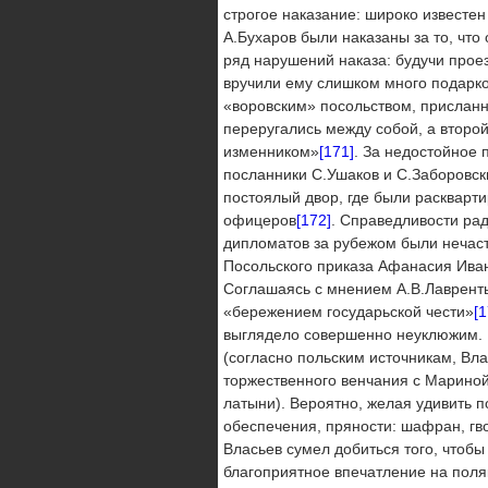
строгое наказание: широко известен
А.Бухаров были наказаны за то, что
ряд нарушений наказа: будучи проез
вручили ему слишком много подарко
«воровским» посольством, прислан
переругались между собой, а второ
изменником»
[171]
. За недостойное
посланники С.Ушаков и С.Заборовски
постоялый двор, где были раскварти
офицеров
[172]
. Справедливости рад
дипломатов за рубежом были нечаст
Посольского приказа Афанасия Иван
Соглашаясь с мнением А.В.Лавренть
«бережением государьской чести»
[1
выглядело совершенно неуклюжим. 
(согласно польским источникам, Вла
торжественного венчания с Мариной
латыни). Вероятно, желая удивить 
обеспечения, пряности: шафран, гво
Власьев сумел добиться того, чтобы
благоприятное впечатление на поля