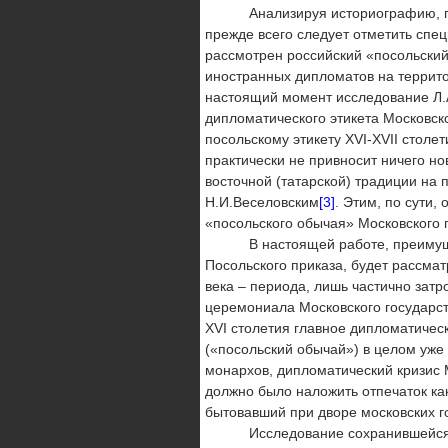
Анализируя историографию, посв
прежде всего следует отметить сп
рассмотрен российский «посольский
иностранных дипломатов на террито
настоящий момент исследование Л.
дипломатического этикета Московск
посольскому этикету XVI-XVII столет
практически не привносит ничего н
восточной (татарской) традиции на
Н.И.Веселовским
[3]
. Этим, по сути
«посольского обычая» Московского 
В настоящей работе, преимущест
Посольского приказа, будет рассмат
века – периода, лишь частично зат
церемониала Московского государств
XVI столетия главное дипломатичес
(«посольский обычай») в целом уже
монархов, дипломатический кризис М
должно было наложить отпечаток ка
бытовавший при дворе московских г
Исследование сохранившейся до 