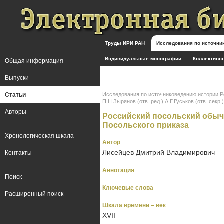
Труды ИРИ РАН
Исследования по источн
Индивидуальные монографии
Коллективн
Общая информация
Выпуски
Статьи
Исследования по источниковедению истории Росс
П.Н.Зырянов (отв. ред.) А.Г.Гуськов (отв. секр.)
Авторы
Российский посольский обыча
Посольского приказа
Хронологическая шкала
Автор
Лисейцев Дмитрий Владимирович
Контакты
Аннотация
Поиск
Ключевые слова
Расширенный поиск
Шкала времени – век
XVII