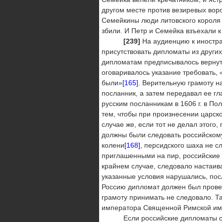
другом месте против везиревых ворот
Семейкины люди литовского короля 
збили. И Петр и Семейка взъехали 
[239]
На аудиенцию к иностра
присутствовать дипломаты из других
дипломатам предписывалось вернуть
оговаривалось указание требовать, 
были»
[165]
. Верительную грамоту н
посланник, а затем передавал ее гл
русским посланникам в 1606 г. в Пол
тем, чтобы при произнесении царско
случае же, если тот не делал этого,
должны были следовать российскому
колени
[168]
, персидского шаха не с
приглашенными на пир, российские 
крайнем случае, следовало настаива
указанные условия нарушались, пос
Россию дипломат должен был провер
грамоту принимать не следовало. Та
императора Священной Римской и
Если российские дипломаты самов