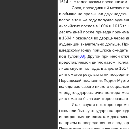
1614 г., с голландским посланником 
Срок, проходивший между приездо
и обычно не превышал двух недель. 
посол в том же году получил аудиенц
английских послов в 1604 и 1615 гг.
десять дней после приезда принима
в 1604 г. оказался во дворце через 
аудиенции значительно дольше. Прич
шведскому гонцу пришлось ожидать 
под Тулой
[89]
. Другой причиной от
представляемой дипломатом: голлан
лишь спустя полгода, в апреле 1617
дипломатов результатами посреднич
Персидский посланник Ходжи-Муртоз
вследствие своего низкого социаль
«пред государевы очи» полтора меся
дипломатия была заинтересована в 
Итак, спустя некоторое время по
(«велели быть у государя на приезд
иностранным дипломатам давались 
на прием непосредственно с подвор
Посольская свита спешивалась у вор