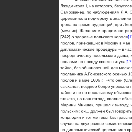
Лжедмитрия I, на которого, безусло
Самозванец, по наблюдениям Л.А.Ю
церемониала подчеркнуть значение 
трона во время аудиенций, при Лже
(мечник). Желанием продемонстриро
[242]
о здоровье польского короля
[1
послов, приехавших в Москву в мае 
дипломатические процедуры – в част
посредничеству посольского дьяка, 
послами по поводу своего титула
[17
тайно, без обыкновенной для моско
посланника А.Гонсевского осенью 16
послов и в мае 1606 г.: «что они (О
сыскано»; позднее бояре упрекали п
тайно и не по посольскому обычею»
этикета, на наш взгляд, вполне об
Марины Мнишек, пришел к выводу, ч
польским: он... должен был говорит
когда один и тот же текст был расс
случае на двух разных семиотическ
на дипломатический церемониал вр