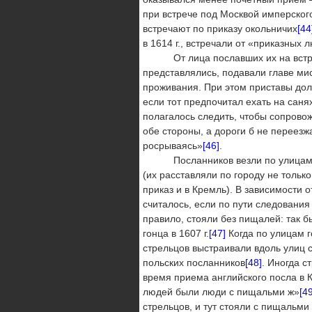
при встрече под Москвой имперског
встречают по приказу окольничих
[44
в 1614 г., встречали от «приказных 
От лица пославших их на встречу
представлялись, подавали главе ми
проживания. При этом приставы дол
если тот предпочитал ехать на саня
полагалось следить, чтобы сопрово
обе стороны, а дороги б не переезжа
росрываясь»
[46]
.
Посланников везли по улицам по 
(их расставляли по городу не тольк
приказ и в Кремль). В зависимости 
считалось, если по пути следования
правило, стояли без пищалей: так бы
гонца в 1607 г.
[47]
Когда по улицам г
стрельцов выстраивали вдоль улиц 
польских посланников
[48]
. Иногда с
время приема английского посла в Кр
людей были люди с пищальми ж»
[49
стрельцов, и тут стояли с пищальми