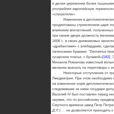
и делая церемонии более пышными,
употребляя европейскую терминолог
«слушателю».
Изменения в дипломатическом це
продиктованы стремлением царя под
влиянием впечатлений, полученных
при своем дворе должность мечника
1606 г.: в своих дневниковых запис
«драбантами» с алебардами, сделанн
латинскими буквами: "Demetrius Iwa
гусарском платье, с булавой»
[182]
. 
Михаила Романова известный вольно
желании выехать на переговоры с и
Некоторые отступления от традиц
Лжедмитрия. При этом необходимо 
на изменения норм дипломатическог
следовавшие за ними государи допу
Василий IV был поставлен перед не
оружии, что по российскому придво
Смутного времени швед Петр Петре
Д.Л.
) … не дозволяется приходить к