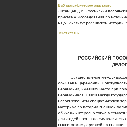
Библиографическое описание:
Лисейцев Д.В. Российский посольск
приказа // Исследования по источни
наук, Институт российской истории; о
Текст статьи
РОССИЙСКИЙ ПОСОЛ
ДЕЛО
Осуществление международных ко
обычаев и церемоний. Совокупность
церемоний, имевших место при прие
церемониала. Связи между государс
использованием специфической тер
материал по истории внешней полит
обычая» интересно также в семиоти
для людей прошлого символических 
выдвигаемых державой на внешнепо