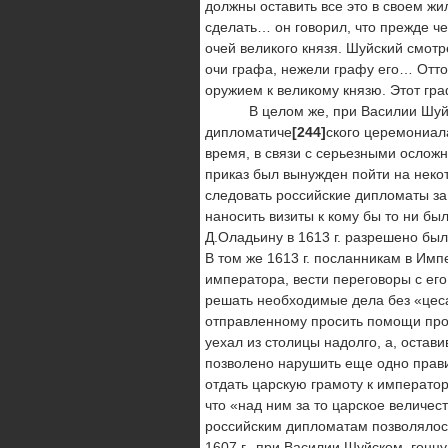
должны оставить все это в своем жи
сделать… он говорил, что прежде че
очей великого князя. Шуйский смотр
очи графа, нежели графу его… Отто
оружием к великому князю. Этот гра
В целом же, при Василии Шуйском
дипломатиче
[244]
ского церемониала
время, в связи с серьезными ослож
приказ был вынужден пойти на нек
следовать российские дипломаты за
наносить визиты к кому бы то ни бы
Д.Оладьину в 1613 г. разрешено был
В том же 1613 г. посланникам в Имп
императора, вести переговоры с ег
решать необходимые дела без «цес
отправленному просить помощи прот
уехал из столицы надолго, а, остави
позволено нарушить еще одно прави
отдать царскую грамоту к императо
что «над ним за то царское величес
российским дипломатам позволялось
1607 г., при Василии Шуйском, гон