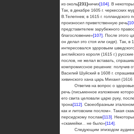
из околь
[231]
ничих
[104]
. В некотор
Так, в декабре 1605 г. черкесских 
В.Телепнев; в 1615 г. голландского 
произносил приветственную речь
[10
представителем зарубежного правосл
благословение»
[107]
. После этого 
он делал это стоя или сидя). Так, в
интересовался здоровьем шведского 
английского короля (1615 г.) русски
послов, не желал вставать, спрашив
компромиссное решение: получив от
Василий Шуйский в 1608 г. спрашива
хивинского хана царь Михаил (1616 г
Ответив на вопрос о здоровье, по
речь (письменное изложение которо
его свита целовали царю руку, посл
трона
[112]
. Своеобразным эталоном 
как и литовским послом». Такая ска
персидскому послам
[113]
. Некоторы
«скамейки... не было»
[114]
.
Следующим эпизодом аудиенции б