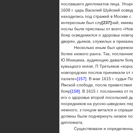
пославшего дипломатов лица. Упорн
1608 г. царь Василий Шуйский освед
находились под стражей в Москве с 
интересным был слу
[237]
чай, имевш
послы были присланы от всего «Новг
бояр осведомился о здоровье новго
дворян, дьяков, служилых и приказн
Несколько иным был церемониал п
более низкого ранга. Так, посланник
Ю.Мнишека, аудиенцию давали бояр
кумыцкого князя, П.Третьяков «коро
новгородских послов принимали от 
палате»
[157]
. В мае 1615 г. судья 
Ямской слободе, после приветствия к
бояр
[158]
. В 1615 г. посланника от
его о здоровье второй посольский д
посредников на русско-шведских пер
немного, з гонцом витался и спраши
должны были подчеркнуть низкое по
дипломата.
Существовали и определенные пр