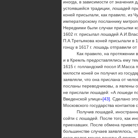
иногда, в зависимости от значения 
устоявшейся традиции, лошадей прис
коней присылали, как правило, из Ч
императорскому посланнику митропо
Нередкими были случаи присылки ко
1602 гг. присылал лошадей А.И.Власье
П.А.Третьякова коней присылали в 16
гонцу в 1617 г. лошадь отправили о
Как правило, на протяжении всег
и в Кремль предоставлялись ему тем
1615 г. голландский посол И.Масса 
милости коней он получил из госуд
заявляли, что она прислана от челов
посланы переводчиковы, а явлены о
не прислали лошадей: «А лошеди под
Введенской улице»
[43]
. Сделано эт
Московского государства контактов
Получив лошадей, иностранные ди
сойти с лошадей. После того, как и
приехавших. После обмена приветст
большинстве случаев заявлялось, ч
оказывался менее почетный прием – 