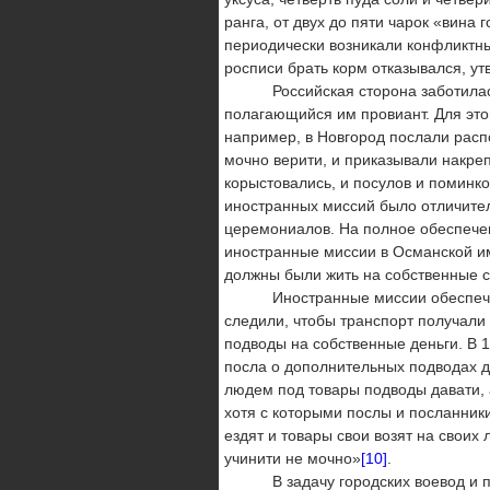
ранга, от двух до пяти чарок «вина 
периодически возникали конфликтны
росписи брать корм отказывался, ут
Российская сторона заботилась о
полагающийся им провиант. Для этог
например, в Новгород послали расп
мочно верити, и приказывали накреп
корыстовались, и посулов и поминко
иностранных миссий было отличител
церемониалов. На полное обеспече
иностранные миссии в Османской 
должны были жить на собственные 
Иностранные миссии обеспечивали
следили, чтобы транспорт получали
подводы на собственные деньги. В 
посла о дополнительных подводах дл
людем под товары подводы давати, а
хотя с которыми послы и посланники
ездят и товары свои возят на своих
учинити не мочно»
[10]
.
В задачу городских воевод и пут