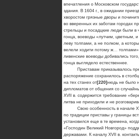
впечатления о Московском государс
здания. В 1604 г., в ожидании прие
хворостом грязные дворы и почини
во вверенных их заботам городах п
стрельцы и посадцкие люди были в 
гонца, воеводы «лутчим, цветным, и
леву толпами, а не полком, а кото
велели ходити потому ж… толпами»
ливенские воеводы добивались того,
гонца выглядело естественнее.
Приставам приказывалось препят
распоряжение сохранилось в столбце
на тех станех от
[220]
нюдь не было н
дипломатов от общения со случайны
XVII в. содержится требование «бере
литва не приходили и не розговарив
Свою особенность в начале XVII в
по традиции приставы у границы вст
установился еще в те времена, когд
«Господин Великий Новгород» подд
державами. К началу XVII в. контак