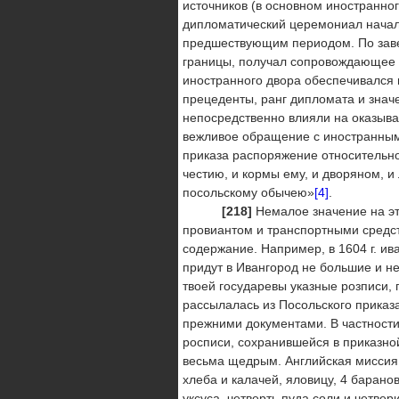
источников (в основном иностранног
дипломатический церемониал начала
предшествующим периодом. По заве
границы, получал сопровождающее л
иностранного двора обеспечивался
прецеденты, ранг дипломата и знач
непосредственно влияли на оказыв
вежливое обращение с иностранными
приказа распоряжение относительно
честию, и кормы ему, и дворяном, и
посольскому обычею»
[4]
.
[218]
Немалое значение на э
провиантом и транспортными средст
содержание. Например, в 1604 г. ив
придут в Ивангород не большие и н
твоей государевы указные розписи,
рассылалась из Посольского приказа
прежними документами. В частности,
росписи, сохранившейся в приказной 
весьма щедрым. Английская миссия 
хлеба и калачей, яловицу, 4 баранов
уксуса, четверть пуда соли и четвер