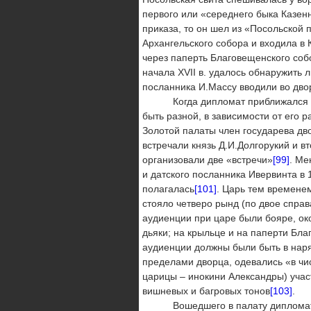
первого или «середнего быка Казен
приказа, то он шел из «Посольской
Архангельского собора и входила в
через паперть Благовещенского соб
начала XVII в. удалось обнаружить л
посланника И.Массу вводили во дво
Когда дипломат приближался к Кр
быть разной, в зависимости от его 
Золотой палаты член государева двор
встречали князь Д.И.Долгорукий и в
организовали две «встречи»
[99]
. Ме
и датского посланника Ивервинта в 1
полагалась
[101]
. Царь тем времене
стояло четверо рынд (по двое справ
аудиенции при царе были бояре, ок
дьяки; на крыльце и на паперти Бла
аудиенции должны были быть в наря
пределами дворца, одевались «в чи
царицы – инокини Александры) учас
вишневых и багровых тонов
[103]
.
Вошедшего в палату дипломата и е