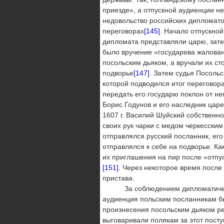
приезде», а отпускной аудиенции н
недовольство российских дипломат
переговорах
[145]
. Начало отпускно
дипломата представляли царю, зат
было вручение «государева жалован
посольским дьяком, а вручали их ст
подворье
[147]
. Затем судья Посольс
которой подводился итог переговор
передать его государю поклон от не
Борис Годунов и его наследник цар
1607 г. Василий Шуйский собственно
своих рук чарки с медом черкесски
отправлялся русский посланник, его
отправлялся к себе на подворье. Ка
их приглашения на пир после «отпус
[151]
. Через некоторое время после
пристава.
За соблюдением дипломатического
аудиенция польским посланникам бы
произнесения посольским дьяком ре
выговаривали полякам за этот посту