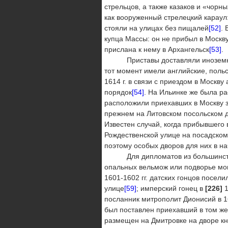
стрельцов, а также казаков и «чорн
как вооруженный стрелецкий караул
стояли на улицах без пищалей
[52]
.
купца Массы: он не прибыл в Москв
прислана к нему в Архангельск
[53]
.
Приставы доставляли иноземную м
тот момент имели английские, поль
1614 г. в связи с приездом в Москв
порядок
[54]
. На Ильинке же была ра
расположили приехавших в Москву 
прежнем на Литовском посольском д
Известен случай, когда прибывшего 
Рождественской улице на посадском
поэтому особых дворов для них в на
Для дипломатов из большинства с
опальных вельмож или подворье мон
1601-1602 гг. датских гонцов посел
улице
[59]
; имперский гонец в
[226]
1
посланник митрополит Дионисий в 16
был поставлен приехавший в том же
размещен на Дмитровке на дворе кн