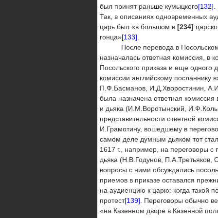
был принят раньше кумыцкого
[132]
.
Так, в описаниях одновременных ауд
царь был «в большом в
[234]
царско
гонца»
[133]
.
После перевода в Посольском при
назначалась ответная комиссия, в к
Посольского приказа и еще одного дья
комиссии английскому посланнику вх
П.Ф.Басманов, И.Д.Хворостинин, А.
была назначена ответная комиссия в
и дьяка (И.М.Воротынский, И.Ф.Колы
представительности ответной комисс
И.Грамотину, вошедшему в перегово
самом деле думным дьяком тот стал
1617 г., например, на переговоры 
дьяка (Н.В.Годунов, П.А.Третьяков, 
вопросы с ними обсуждались посоль
приемов в приказе оставался прежн
на аудиенцию к царю: когда такой п
протест
[139]
. Переговоры обычно ве
«на Казенном дворе в Казенной пол