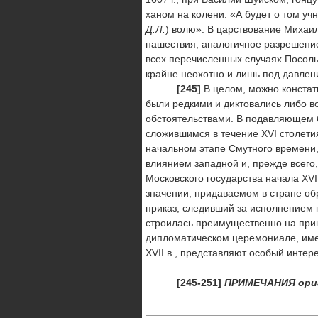
ханом на колени: «А будет о том учну
Д.Л.
) волю». В царствование Михаил
нашествия, аналогичное разрешени
всех перечисленных случаях Посоль
крайне неохотно и лишь под давлен
[245]
В целом, можно констат
были редкими и диктовались либо 
обстоятельствами. В подавляющем 
сложившимся в течение XVI столети
начальном этапе Смутного времени
влиянием западной и, прежде всего
Московского государства начала XV
значении, придаваемом в стране об
приказ, следивший за исполнением 
строилась преимущественно на прин
дипломатическом церемониале, имев
XVII в., представляют особый интер
[
245
-
251
]
ПРИМЕЧАНИЯ
ори