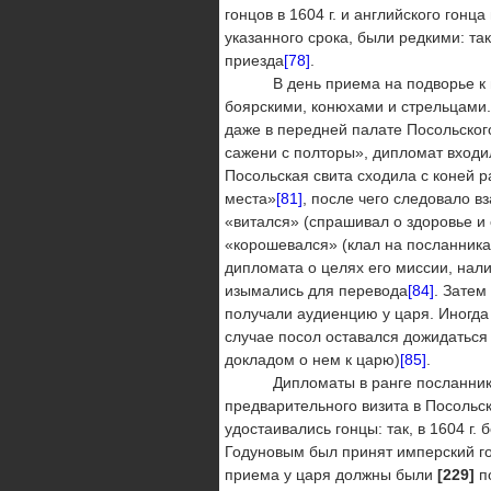
гонцов в 1604 г. и английского гонца 
указанного срока, были редкими: так
приезда
[78]
.
В день приема на подворье к ино
боярскими, конюхами и стрельцами. 
даже в передней палате Посольског
сажени с полторы», дипломат входил
Посольская свита сходила с коней р
места»
[81]
, после чего следовало в
«витался» (спрашивал о здоровье и
«корошевался» (клал на посланника
дипломата о целях его миссии, нали
изымались для перевода
[84]
. Затем
получали аудиенцию у царя. Иногда
случае посол оставался дожидаться 
докладом о нем к царю)
[85]
.
Дипломаты в ранге посланников и 
предварительного визита в Посольс
удостаивались гонцы: так, в 1604 г
Годуновым был принят имперский г
приема у царя должны были
[229]
по