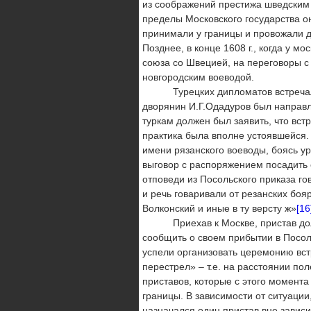
из соображений престижа шведским 
пределы Московского государства он
принимали у границы и провожали д
Позднее, в конце 1608 г., когда у 
союза со Швецией, на переговоры с
новгородским воеводой.
Турецких дипломатов встречали на
дворянин И.Г.Одадуров был направл
туркам должен был заявить, что вст
практика была вполне устоявшейся.
имени рязанского воеводы, боясь у
выговор с распоряжением посадить 
отповеди из Посольского приказа го
и речь говаривали от резанских бояр
Волконский и иные в ту версту ж»
[16
Приехав к Москве, пристав должен
сообщить о своем прибытии в Посол
успели организовать церемонию вст
перестрел» – т.е. на расстоянии пол
приставов, которые с этого момента
границы. В зависимости от ситуации,
назначался один пристав вне зависи