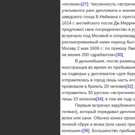
«полком»
[27]
. Численность «встречн
учитывался ранг дипломата и значи
шведского гонца Б.Неймана с прист
1614 г. английского посла Дж.Мерри
предложил свое посредничество в р
встречало под Москвой и сопровожд
рассматриваемый нами период был о
Москву 2 мая 1606 г.: по приказу Л
не менее 200 «драбантов»
[30]
.
В дальнейшем, после размещения
иностранцев во время их пребывания
на подворье у дипломатов «для бе
отправлялась в город лишь часть ег
провожали в Кремль 20 человек
[32]
отправились 30 русских «встречнико
лишь 10 конюхов
[34]
; в том же год
Первым встречал зарубежного пре
толмач), который передавал диплома
возок или сани. Обычно конюх произ
полной сбруе и возок (или сани) пр
конюшни»
[36]
. Большинство прибыв