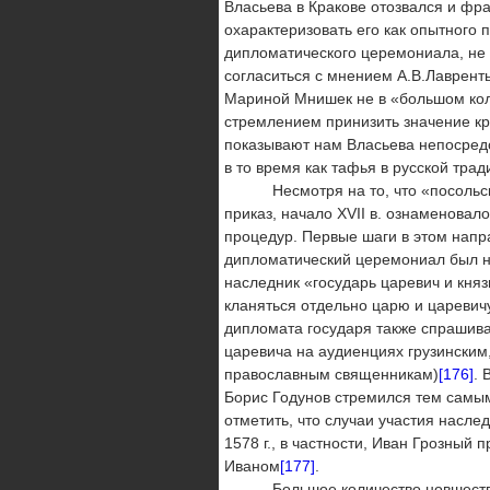
Власьева в Кракове отозвался и фр
охарактеризовать его как опытного 
дипломатического церемониала, не ж
согласиться с мнением А.В.Лавренть
Мариной Мнишек не в «большом кол
стремлением принизить значение к
показывают нам Власьева непосредст
в то время как тафья в русской тра
Несмотря на то, что «посольский
приказ, начало XVII в. ознаменова
процедур. Первые шаги в этом напр
дипломатический церемониал был не
наследник «государь царевич и кня
кланяться отдельно царю и царевичу
дипломата государя также спрашивал
царевича на аудиенциях грузинским
православным священникам)
[176]
. 
Борис Годунов стремился тем самым
отметить, что случаи участия насле
1578 г., в частности, Иван Грозный
Иваном
[177]
.
Большое количество новшеств в 