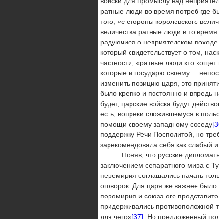
войски для промыслу над неприятелм
ратные люди во время потреб где б
того, «с стороны королевского вели
величества ратные люди в то время 
радуючися о неприятелском походе 
который свидетельствует о том, нас
частности, «ратные люди кто хощет н
которые и государю своему ... непо
изменить позицию царя, это принят
было крепко и постоянно и впредь 
будет, царские войска будут действ
есть, вопреки сложившемуся в польс
помощи своему западному соседу
[3
поддержку Речи Посполитой, но тре
зарекомендовала себя как слабый и
Поняв, что русские дипломаты в 
заключением сепаратного мира с Ту
перемирия соглашались начать толь
оговорок. Для царя же важнее было
перемирия и союза его представите
придерживались противоположной то
для чего»
[37]
. Но предложенный пол