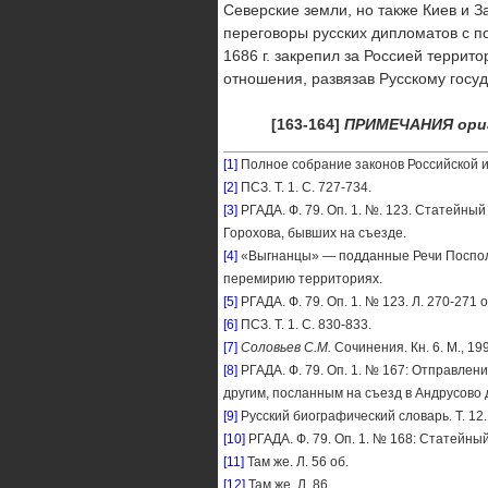
Северские земли, но также Киев и 
переговоры русских дипломатов с п
1686 г. закрепил за Россией террит
отношения, развязав Русскому госу
[
163
-
164
]
ПРИМЕЧАНИЯ
ори
[1]
Полное собрание законов Российской имп
[2]
ПСЗ. Т. 1. С. 727-734.
[3]
РГАДА. Ф. 79. Оп. 1. №. 123. Статейн
Горохова, бывших на съезде.
[4]
«Выгнанцы» — подданные Речи Посполи
перемирию территориях.
[5]
РГАДА. Ф. 79. Оп. 1. № 123. Л. 270-271 о
[6]
ПСЗ. Т. 1. С. 830-833.
[7]
Соловьев С.М.
Сочинения. Кн. 6. М., 199
[8]
РГАДА. Ф. 79. Оп. 1. № 167: Отправле
другим, посланным на съезд в Андрусово
[9]
Русский биографический словарь. Т. 12.
[10]
РГАДА. Ф. 79. Оп. 1. № 168: Статейны
[11]
Там же. Л. 56 об.
[12]
Там же. Л. 86.