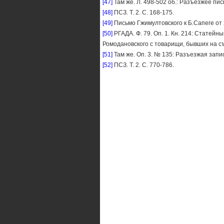
[47]
Там же. Л. 498-502 об.: Разъезжее пис
[48]
ПСЗ. Т. 2. С. 168-175.
[49]
Письмо Гжимултовского к Б.Сапеге от 23.
[50]
РГАДА. Ф. 79. Оп. 1. Кн. 214: Статей
Ромодановского с товарищи, бывших на съ
[51]
Там же. Оп. 3. № 135: Разъезжая запись
[52]
ПСЗ. Т. 2. С. 770-786.