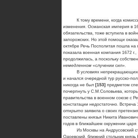
К тому времени, когда комиссия 
изменения. Османская империя в 167
обязательства, тоже вступила в вой
запорожских. Но этой помощи оказал
октябре Речь Посполитая пошла на 
показала военная компания 1672 г.,
продолжилась, а поскольку собствен
немедленном
«случении сил».
В условиях непрекращающихся с 1
и начался очередной тур русско-пол
никогда не был
[153]
предметом спе
почерпнуть у С.М.Соловьева, котор
правительства в военном союзе с Ре
констатации недостаточно. Встреча 
открыто
заявила о своих претенз
поставлены князья Никита Иванович 
годов в ближайшем окружении царя
Из Москвы на Андрусовский съезд
Одоевский, ближний стольник князь