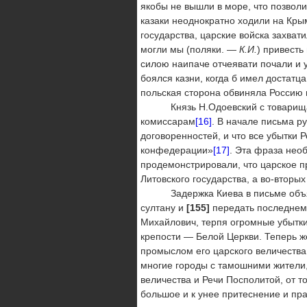
якобы не вышли в море, что позволи
казаки неоднократно ходили на Кры
государства, царские войска захва
могли мы (поляки. —
К.И.
) привесть
силою наипаче отчеявати почали и 
боялся казни, когда б имел достатц
польская сторона обвиняла Россию 
Князь Н.Одоевский с товарищами 
комиссарам
[16]
. В начале письма р
договоренностей, и что все убытки 
конфедерации»
[17]
. Эта фраза нео
продемонстрировали, что царское п
Литовского государства, а во-вторы
Задержка Киева в письме объясня
султану и
[155]
передать последнему
Михайлович, терпя огромные убытки,
крепости — Белой Церкви. Теперь ж
промыслом его царского величества
многие городы с тамошними жители,
величества и Речи Посполитой, от то
большое и к унее притеснение и пра