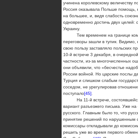
учинена королевскому величеству 
Россия оказывала Польше помощь, но
на большее, и, видя слабость союз
одновременно достичь двух целей:
Украину.
Тем временем на границе комисса
переговоры зашли в тупик. Видимо,
свою пользу заставляло польских п
10‑й встрече 3 декабря, в очередно
частности, из-за многочисленных ош
они объявили, что «бесчестье надоб
России войной. Но царские послы д
Турция и слишком слабым государст
соседом, не урегулировав отношени
поступало
[45]
.
На 11‑й встрече, состоявшейся 1
вариант разъезжего письма. Уже на
русского. Главным было то, что рус
принятие решений по нарушенным ст
комиссары откладывали до комиссии
решить уже во время первого обме