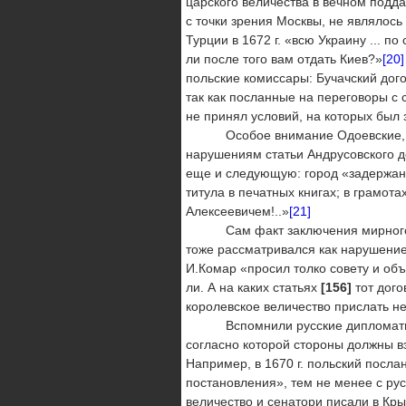
царского величества в вечном подд
с точки зрения Москвы, не являлос
Турции в 1672 г. «всю Украину ... п
ли после того вам отдать Киев?»
[20]
польские комиссары: Бучачский дого
так как посланные на переговоры с
не принял условий, на которых был
Особое внимание Одоевские, ди
нарушениям статьи Андрусовского д
еще и следующую: город «задержан 
титула в печатных книгах; в грамо
Алексеевичем!..»
[21]
Сам факт заключения мирного до
тоже рассматривался как нарушени
И.Комар «просил толко совету и объ
ли. А на каких статьях
[156]
тот дого
королевское величество прислать н
Вспомнили русские дипломаты и о 
согласно которой стороны должны в
Например, в 1670 г. польский посл
постановления», тем не менее с ру
величество и сенатори писали в Кры