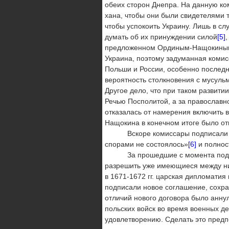
обеих сторон Днепра. На данную ко
хана, чтобы они были свидетелями то
чтобы успокоить Украину. Лишь в сл
думать об их принуждении силой
[5]
предложенном Ординым-Нащокиным 
Украина, поэтому задуманная комис
Польши и России, особенно последн
вероятность столкновения с мусульм
Другое дело, что при таком развити
Речью Посполитой, а за православн
отказалась от намерения включить в
Нащокина в конечном итоге было от
Вскоре комиссары подписали Андру
спорами не состоялось»
[6]
и полнос
За прошедшие с момента подписан
разрешить уже имеющиеся между ним
в 1671-1672 гг. царская дипломатия
подписали новое соглашение, сохра
отличий нового договора было анну
польских войск во время военных д
удовлетворению. Сделать это предпо