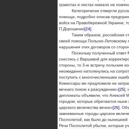
грамотах и листах нимало не помян
Категорически отвергли русские к
помощи, подробно описав предприня
войск на Правобережной Украине, т
П.Дорошенко
[24]
.
Таким образом, российская сторо
своей помощи Польско-Литовскому г
нарушения этих договоров со сторо
Поскольку полученный ответ М.Ог
снестись с Варшавой для корректир
стороны, то 3-ю встречу польские 
неожиданно натолкнулись на сопрот
поступить с многочисленными ошибк
Комиссары же предложили не затраги
вечнаго покою к разсуждению»
[25]
,
дипломаты объявили, что Алексей М
городом, которые обретаются ныне в
царского величества вечно»
[26]
. Об
завоеванные городы царское величес
Посполитой, как было до нынешней 
Речи Посполитой убытки, которые уч