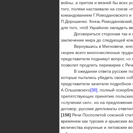
войны, а притом и вязней бы всех у
того, поляки настаивали на союзе «
командованием Г.Ромодановского и 
П.Дорошенко. Князь Ромодановский, 
для того, чтоб Украйною овладеть в
Договориться сторонам так и не 
заключение мира до следующей коми
Вернувшись в Мигновичи, князья О
скорее всего многочисленные трудн
представители поднимут вопрос «о 
позволит продлить перемирие с Реч
В ожидании ответа русские полно
которые пытались убедить своих со
представители зачитали подробное 
А.Ольшовского
[30]
, полный оскорбл
препятствующих принятию польских с
«случении сил», но на предложение 
договор, русские дипломаты ответи
[158]
Речи Посполитой союзной стать
времянем как турские и крымские во
величества корунные и литовские во