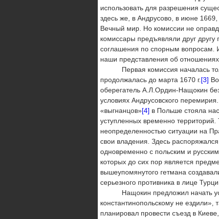
использовать для разрешения сущес
здесь же, в Андрусово, в июне 1669,
Вечный мир. Но комиссии не оправ
комиссары предъявляли друг другу 
соглашения по спорным вопросам. И
наши представления об отношениях
Первая комиссия началась только 
продолжалась до марта 1670 г.
[3]
Во
оберегатель А.Л.Ордин-Нащокин бе
условиях Андрусовского перемирия.
«выгнанцов»
[4]
в Польше стояла наст
уступленных временно территорий.
неопределенностью ситуации на Пр
свои владения. Здесь распоряжался
одновременно с польским и русским
которых до сих пор является предм
вышеупомянутого гетмана создавали
серьезного противника в лице Турци
Нащокин предложил начать успоко
константинопольскому не ездили», 
планировал провести съезд в Киеве