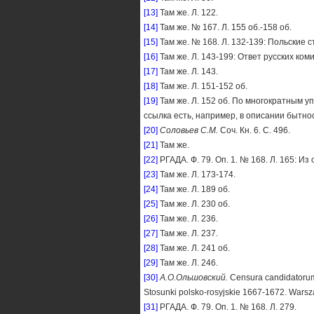
[13]
Там же. Л. 122.
[14]
Там же. № 167. Л. 155 об.-158 об.
[15]
Там же. № 168. Л. 132-139: Польские 
[16]
Там же. Л. 143-199: Ответ русских ком
[17]
Там же. Л. 143.
[18]
Там же. Л. 151-152 об.
[19]
Там же. Л. 152 об. По многократным 
ссылка есть, например, в описании бытност
[20]
Соловьев С.М.
Соч. Кн. 6. С. 496.
[21]
Там же.
[22]
РГАДА. Ф. 79. Оп. 1. № 168. Л. 165: Из
[23]
Там же. Л. 173-174.
[24]
Там же. Л. 189 об.
[25]
Там же. Л. 230 об.
[26]
Там же. Л. 236.
[27]
Там же. Л. 237.
[28]
Там же. Л. 241 об.
[29]
Там же. Л. 246.
[30]
А
.
О
.
Ольшовский
.
Censura candidatorum..
Stosunki polsko-rosyjskie 1667-1672. Warsz
[31]
РГАДА. Ф. 79. Оп. 1. № 168. Л. 279.