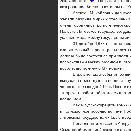
Яна Собеского
[46]
. Польская сторон
возвращение Киева, о котором на Ук
Алексей Михайлович дал русским 
желали разрыва мирных отношений с
очень торопились. До истечения сро
Польско-Литовское государство, дав
условия мира между государствами 
31 декабря 1674 г. состоялась по
окончательный вариант разъезжего 
должна была состояться при участи
посольствами между Москвой и Ва
посольство покинуло Мигновичи.
В дальнейшем события развивалис
вынужден присягнуть на верность р
через несколько дней Речь Посполи
татарского войска обратилась прот
владением.
Из-за русско-турецкой войны коми
и полномочное посольство Речи Пос
Литовским государствами было прод
Последняя комиссия в Андрусово с
Османской империей закончилась п