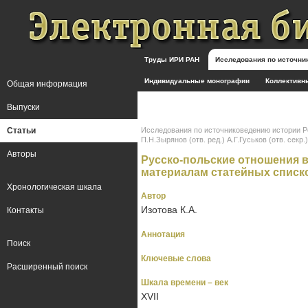
Труды ИРИ РАН
Исследования по источн
Индивидуальные монографии
Коллективн
Общая информация
Выпуски
Статьи
Исследования по источниковедению истории Росс
П.Н.Зырянов (отв. ред.) А.Г.Гуськов (отв. секр.)
Авторы
Русско-польские отношения во
материалам статейных списко
Хронологическая шкала
Автор
Изотова К.А.
Контакты
Аннотация
Поиск
Ключевые слова
Расширенный поиск
Шкала времени – век
XVII