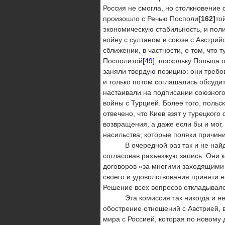
Россия не смогла, но столкновение
произошло с Речью Посполи
[162]
то
экономическую стабильность, и поли
войну с султаном в союзе с Австри
сближении, в частности, о том, что 
Посполитой
[49]
, поскольку Польша 
заняли твердую позицию: они требо
и только потом соглашались обсудит
настаивали на подписании союзного
войны с Турцией. Более того, поль
отвечено, что Киев взят у турецкого
возвращения, а даже если бы и мог,
насильства, которые поляки причин
В очередной раз так и не найдя 
согласовав разъезжую запись. Они 
договоров «за многими заходящими
своего и удоволствования приняти 
Решение всех вопросов откладывало
Эта комиссия так никогда и не со
обострение отношений с Австрией, 
мира с Россией, которая по новому 