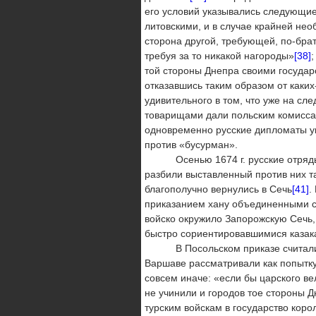
его условий указывались следующие:
литовскими, и в случае крайней не
сторона другой, требующей, по-брат
требуя за то никакой нагороды»
[38]
;
той стороны Днепра своими государ
отказавшись таким образом от каки
удивительного в том, что уже на с
товарищами дали польским комиссар
одновременно русские дипломаты ук
против «бусурман».
Осенью 1674 г. русские отряды н
разбили выставленный против них т
благополучно вернулись в Сечь
[41]
.
приказанием хану объединенными си
войско окружило Запорожскую Сечь,
быстро сориентировавшимися казак
В Посольском приказе считали, чт
Варшаве рассматривали как попытк
совсем иначе: «если бы царского ве
не учинили и городов тое стороны Д
турским войскам в государство коро