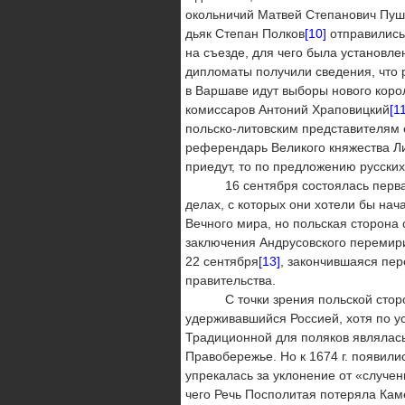
окольничий Матвей Степанович Пушк
дьяк Степан Полков
[10]
отправились
на съезде, для чего была установле
дипломаты получили сведения, что р
в Варшаве идут выборы нового корол
комиссаров Антоний Храповицкий
[1
польско-литовским представителям
референдарь Великого княжества Лит
приедут, то по предложению русских
16 сентября состоялась первая в
делах, с которых они хотели бы на
Вечного мира, но польская сторона
заключения Андрусовского перемири
22 сентября
[13]
, закончившаяся пер
правительства.
С точки зрения польской стороны 
удерживавшийся Россией, хотя по у
Традиционной для поляков являлась
Правобережье. Но к 1674 г. появили
упрекалась за уклонение от «случени
чего Речь Посполитая потеряла Камен