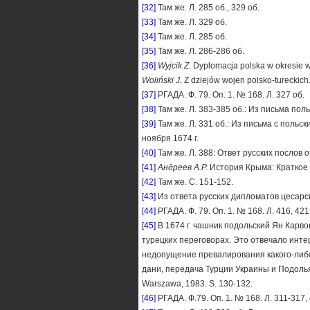
[32]
Там же. Л. 285 об., 329 об.
[33]
Там же. Л. 329 об.
[34]
Там же. Л. 285 об.
[35]
Там же. Л. 286-286 об.
[36]
Wyjcik Z.
Dyplomacja polska w okresie woj
Woliński J.
Z dziejów wojen polsko-tureckich
[37]
РГАДА. Ф. 79. Оп. 1. № 168. Л. 327 об.
[38]
Там же. Л. 383-385 об.: Из письма поль
[39]
Там же. Л. 331 об.: Из письма с поль
ноября 1674 г.
[40]
Там же. Л. 388: Ответ русских послов о
[41]
Андреев А.Р.
История Крыма: Краткое о
[42]
Там же. С. 151-152.
[43]
Из ответа русских дипломатов цесарски
[44]
РГАДА. Ф. 79. Оп. 1. № 168. Л. 416, 421
[45]
В 1674 г. чашник подольский Ян Карво
турецких переговорах. Это отвечало инте
недопущение превалирования какого-либо
дани, передача Турции Украины и Подолья
Warszawa, 1983. S. 130-132.
[46]
РГАДА. Ф.79. Оп. 1. № 168. Л. 311-317