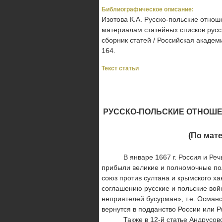
Библиографическое описание:
Изотова К.А. Русско-польские отноше
материалам статейных списков русск
сборник статей / Российская академи
164.
Текст статьи
РУССКО-ПОЛЬСКИЕ ОТНОШЕН
(По мат
В январе 1667 г. Россия и Речь 
прибыли великие и полномочные по
союз против султана и крымского ха
соглашению русские и польские вой
неприятелей бусурман», т.е. Османс
вернутся в подданство России или 
Также в 12‑й статье Андрусовско