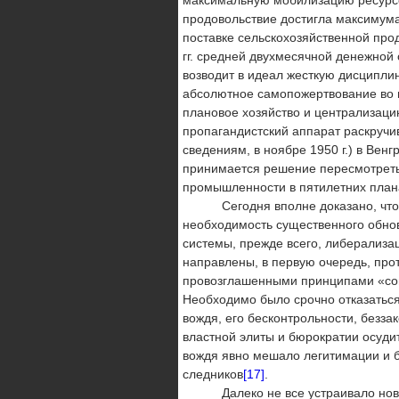
максимальную мобилизацию ресур­со
продовольствие достигла максимума
поставке сельскохозяй­ственной пр
гг. средней двухмесячной денежной 
возводит в идеал жесткую дисципли
абсолютное самопожертвование во и
плановое хозяйство и централи­зац
пропагандистский аппарат раскручи
сведениям, в ноябре 1950 г.) в Ве
принимается решение пересмотреть
промышленности в пятилетних плана
Сегодня вполне доказано, что, п
необходимость суще­ственного обнов
системы, прежде всего, либерализа
направлены, в первую очередь, про
провозглашенными прин­ципами «соц
Необходимо было срочно отказаться
вождя, его бесконтрольности, безза
властной элиты и бю­рократии осуд
вождя явно мешало легитимации и бе
следников
[17]
.
Далеко не все устраивало новых р