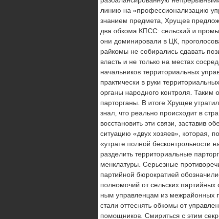
линию на «профессионализацию упр
знанием предмета, Хрущев предложи
два обкома КПСС: сельский и пром
они доминировали в ЦК, проголосов
райкомы не собира­лись сдавать поз
власть и не только на местах сосред
начальников территориальных управ
практически в руки территориальны
органы народного контроля. Таким 
парторганы. В итоге Хрущев утрати
знал, что реально происходит в ст
восстановить эти связи, заставив о
ситуацию «двух хозяев», которая, п
«утрате пол­ной бесконтрольности 
разделить территориальные парторг
менклатуры. Серьезные противореч
партийной бюрократией обозначилис
полномочий от сельских партийных 
ным управленцам из межрайонных п
стали оттеснять обкомы от управле
помощников. Смириться с этим секр