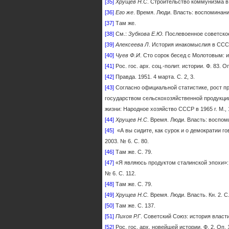
[35]
Хрущев Н.С
. Строительство коммунизма в С
[36]
Его же
. Время. Люди. Власть: воспоминания: 
[37]
Там же.
[38]
См.:
Зубкова Е.Ю.
Послевоенное советское 
[39]
Алексеева Л
. История инакомыслия в СССР
[40]
Чуев Ф.И
. Сто сорок бесед с Молотовым: из
[41]
Рос. гос. арх. соц.-полит. истории. Ф. 83. Оп.
[42]
Правда. 1951. 4 марта. С. 2, 3.
[43]
Согласно официальной статистике, рост п
государством сельскохозяйственной продукци
жизни: Народное хозяй­ство СССР в 1965 г. М., 1
[44]
Хрущев Н.С
. Время. Люди. Власть: воспомин
[45]
«А вы сидите, как сурок и о демократии го
2003. № 6. С. 80.
[46]
Там же. С. 79.
[47]
«Я являюсь продуктом сталинской эпохи»: р
№ 6. С. 112.
[48]
Там же. С. 79.
[49]
Хрущев Н.С.
Время. Люди. Власть. Кн. 2. С.
[50]
Там же. С. 137.
[51]
Пихоя Р.Г
. Советский Союз: история власти
[52]
Рос. гос. арх. новейшей истории. Ф. 2. Оп. 1.