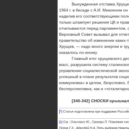
Вынужденная отставка Хрущева п
1964 г. в беседе с А.И. Микоя­ном 
наделив его соответствующими пол
только штампует решения ЦК и прав
отчитываются перед парламентом, от
Верховный Совет вызывал для отчета
правительство об изменении каких-
Хрущев, — надо много энергии и тр
оказалось по-иному.
Главный итог хрущевского десятиле
масс, разрушила систему сталинског
управлении социалистической эконо
успешный в плане результатов соци
коммунизма» в целом, безусловно, б
бесперспективна, как и «тоталитарн
[340-342]
СНОСКИ оригинал
[
*]
Статья подготовлена при поддержке Российс
[1]
См.:
Ольсевич Ю., Грегори П.
Плановая сист
Попов Г.Х., Ад­жубей Н.А.
Пять выборов Никиты 