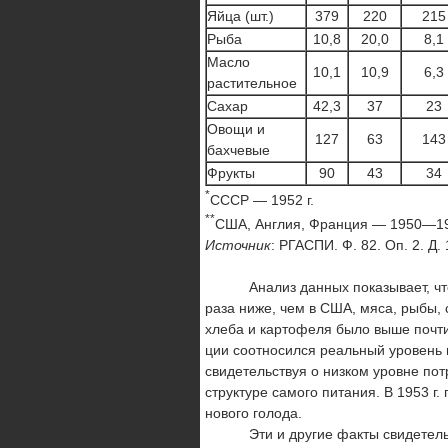
Яйца (шт.)
379
220
215
Рыба
10,8
20,0
8,1
Масло
10,1
10,9
6,3
растительное
Сахар
42,3
37
23
Овощи и
127
63
143
бахчевые
Фрукты
90
43
34
*
СССР — 1952 г.
**
США, Англия, Франция — 1950—195
Источник
: РГАСПИ. Ф. 82. Оп. 2. Д.
Анализ данных показывает, что в 
раза ниже, чем в США, мяса, рыбы, 
хлеба и картофеля было выше почти 
ции соотносился реальный уровень
свидетельствуя о низком уровне по
структуре самого питания. В 1953 г
нового голода.
Эти и другие факты свидетельств