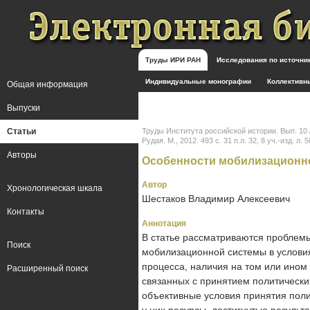
Труды ИРИ РАН
Исследования по источн
Индивидуальные монографии
Коллективн
Общая информация
Выпуски
Статьи
Труды Института российской истории. Вып. 10 /
Рудая. М., 2012. 493 с. 31 п.л. 32, 8 уч.-изд. л. 5
Авторы
Особенности мобилизационно
Автор
Хронологическая шкала
Шестаков Владимир Алексеевич
Контакты
Аннотация
В статье рассматриваются проблемы
Поиск
мобилизационной системы в условиях
процесса, наличия на том или ином 
Расширенный поиск
связанных с при­нятием политическ
объективные условия принятия пол