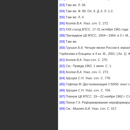
[53]
Там же. Л. 56.
[54]
Там же. Ф. 89. Оп. 6. Д. 6. Л. 1-2.
[55]
Там же. Л. 4.
[56]
Козлов В.А
. Указ. соч. С. 272.
[57]
ХХII съезд КПСС. 17-31 октября 1961 года: С
[58]
Президиум ЦК КПСС, 1954—1964: в 3 т. М., 
[59]
Там же.
[60]
Грушин Б.А.
Четыре жизни России в зерка
Горбачева и Ельцина: в 4 кн. М., 2001. [ Кн. 1]
[61]
Козлов В.А
. Указ соч. С. 275.
[62]
См.: Правда.1962. 1 июня. С. 1.
[63]
Козлов В.А
. Указ. соч. С. 273.
[64]
Хрущев С.Н
. Указ. соч. С. 778.
[65]
Гефтер М
. Десталинизация // 50/50: опыт 
[66]
Хрущев С.Н.
Указ. соч. С. 704.
[67]
Пленум ЦК КПСС. 19—22 ноября 1962 г. Стен
[68]
Попов Г.Х
. Реформирование нереформируем
[69]
См
.: Микоян А.И
. Указ. соч. С. 617.