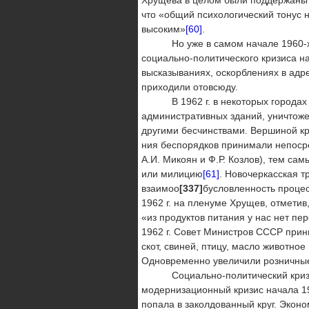
что «общий психо­логический тонус 
высоким»
[60]
.
Но уже в самом начале 1960-х го
социально-политического кризиса н
высказываниях, оскорблениях в адре
приходили отовсюду.
В 1962 г. в некоторых городах с
административных зданий, уничтоже
другими бесчинствами. Вершиной кр
ния беспорядков принимали непоср
А.И. Микоян и Ф.Р. Козлов), тем сам
или милицию
[61]
. Новочеркасская т
взаимоо
[337]
бусловленность проце
1962 г. на пленуме Хрущев, отметив
«из продуктов питания у нас нет п
1962 г. Совет Министров СССР прин
скот, свиней, птицу, масло животное
Одновременно увеличили розничные 
Социально-политический кризис н
модернизационный кризис начала 1950
попала в заколдованный круг. Эко