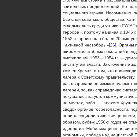
зрительных предположений. Во-перв
социального взрыва. Несомненно, п
Все слои советского общества, хот
складывалась среди узников ГУЛАГа
террора», поэтому на­чиная с 1946 
1952 гг. произошло более 20 высту
«активной несвободы»
[26]
. Органы 
широкомасштабных восстаний в ря
выступлений 1953—1954 гг. — демо
институтам власти. Заключенные жд
хозяев Кремля о том, что происходи
лагеря к Советскому правительству,
разговаривали не языком пулеметов
лагерей, то, как справедливо счита
покушались на устои коммунистиче­
на местах, либо — “плохого Хрущев
сводок органов госбезопасности, по
период социалистические ценности, 
образом, рубеж 1950-х годов не от
идеологии. Мобилизаци­онная систе
экономики, победа над нацистской 