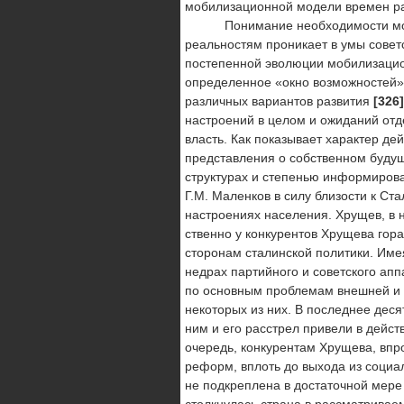
мобилизационной модели времен ра
Понимание необходимости модерн
реальностям проникает в умы сове
постепенной эволюции мобилизационн
определенное «окно возможностей» 
различных вариантов развития
[326
настроений в целом и ожиданий от
власть. Как по­казывает характер де
представления о собственном буду
структурах и степенью информирован
Г.М. Маленков в силу близости к С
настроениях населения. Хрущев, в
ственно у конкурентов Хрущева гора
сторонам сталин­ской политики. Им
недрах партийного и советского ап
по основным проблемам внешней и в
некоторых из них. В последнее деся
ним и его расстрел привели в дейс
очередь, конкурентам Хрущева, впр
реформ, вплоть до выхода из социа
не подкреплена в достаточной мере 
столкнулась страна в рассматрива