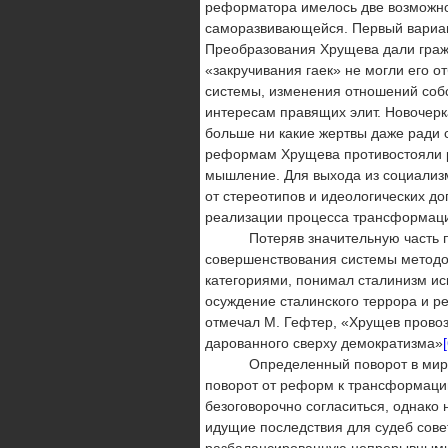
реформатора имелось две возможнос
саморазвивающейся. Первый вариан
Преоб­разования Хрущева дали граж
«закручивания гаек» не могли его о
системы, изменения отношений собс
интере­сам правящих элит. Новочер
больше ни какие жертвы даже ради 
реформам Хрущева противостояли р
мышление. Для выхода из социализм
от стереотипов и идеологических д
реализации процесса трансформаци
Потеряв значительную часть под
совершенствования системы методом
категориями, понимал сталинизм ис
осуждение ста­линского террора и р
отмечал М. Гефтер, «Хрущев провозг
дарованного сверху демократизма»
Определенный поворот в мировозз
поворот от реформ к трансформации
безоговорочно согласиться, однако 
идущие по­следствия для судеб сов
разбалансированную непрерывными 