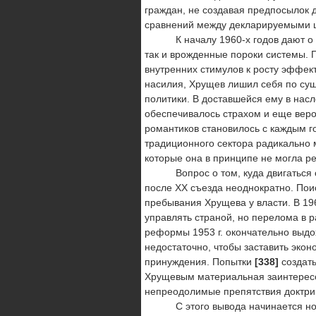
граждан, не создавая пред­посылок
сравнений между декларируемыми це
К началу 1960-х годов дают о себ
так и врожденные по­роки системы. 
внутренних стимулов к росту эффек
насилия, Хрущев лишил себя по сущ
политики. В до­ставшейся ему в на
обеспечивалось страхом и еще веро
романтиков становилось с каждым 
традиционного сектора радикально м
которые она в принципе не могла р
Вопрос о том, куда двигаться стр
после ХХ съезда неодно­кратно. Пои
пребывания Хрущева у власти. В 196
управ­лять страной, но перелома в р
реформы 1953 г. окончательно выдох
недостаточно, чтобы заставить экон
принуждения. Попытки
[338]
создат
Хрущевым материальная заинтересо
непреодоли­мые препятствия доктри
С этого вывода начинается новый