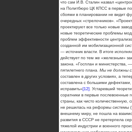
что сам И.В. Сталин назвал «цен­тр
на Политбюро ЦК КПСС в первые пос
сбоями в планировании не видит фу
очередных «стрелочников». «Про­ект
проектируют все только новые завод
новые теоре­тические проблемы мод
проблем эффективности центра­лизо
созданной им мобилизационной сист
— источник власти. В итоге исполня
действует по тем же «железным» за
закона. «Госплан и министерства, —
пятилетнего плана.
Мы не должны с
составлен в других условиях, а тепе
составлена с большими дефектами, 
исправить»
[12]
. Уста­ревший теорет
соратники в первые послевоенные 
страны, как чисто количественную, 
не реши­лась на реформы системы (т
внешнему миру, не пошла на взаимо
развития в СССР не претерпела сер
тяжелой ин­дустрии и военного прои