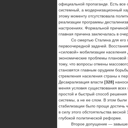
официальной пропаганде. Есть все о
системный, а модернизационный хар
этому моменту отсутствовала полити
реализации программы десталиниза
настроениях. Формальной причиной 
главная причина заключалась в оче
Со смертью Сталина для его прее
первоочередной задачей. Вос­стани
«силовой» мобилизации населения д
экономические проблемы плановой э
тому, что вопросы отмены массовог
становятся главным орудием борьбы 
стремления населения страны к пер
Десакрализация власти
[328]
наноси
меняя условия существования всех 
простой и быстрый способ решения 
системы, а не ее слом. В этом был
стабилизации было проще достичь ч
в силу этого обстоятельства весной 
глубокой политической реформе.
Второе допущение — завышенный 