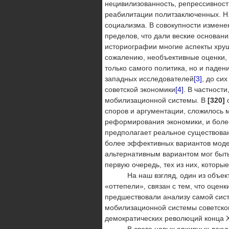
нецивили­зованность, репрессивност
реабилитации политзаключенных. Н.
социализма. В совокупности изменен
пределов, что дали ве­ские основа
историографии многие аспекты хру
сожалению, необъективные оценки, 
только самого политика, но и па­де
западных исследователей
[3]
, до си
советской экономики
[4]
. В частност
мобилизационной системы. В
[320]
споров и аргументации, сложилось 
реформирова­ния экономики, и боле
предполагает реальное существовани
более эффективных вариантов модер
альтернативным вариантом мог быть 
первую очередь, тех из них, которы
На наш взгляд, один из объектив
«оттепели», связан с тем, что оцен
предшествовали анализу самой сист
мобилизаци­онной системы советско
демократических революций конца Х