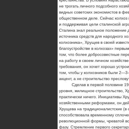
не трогать лично­го подсобного хозя
видных советских экономистов в фев
общественном деле. Сейчас колхоз н
и поддерживая цели ста­линской агра
Сталина знал реальное положение д
источника средств для народного х
колхозника», Хрущев в своей извест
благоустройстве в колхозах» первым
том, что более добросовестные пер
на работу в своем лич­ном хозяйстве
требования, он хочет хорошо устрои
том, что­бы у колхозников были 2—3
акцент, а не строительство преслов
Сделав в первой половине 1950-х
уровня, жилищное строительство, Х
практически ничего. Инициативы Хру
хозяйственными реформами, он дей
Хрущева на традиционалистские (в
способствовала временному сплоче
революционной формы, чреватой во
фазу. Стремле­ние первого секретар