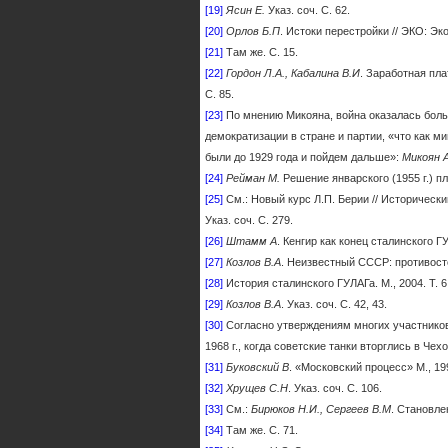
[19]
Ясин Е.
Указ. соч. С. 62.
[20]
Орлов Б.П
. Истоки перестройки // ЭКО: Эк
[21]
Там же. С. 15.
[22]
Гордон Л.А., Кабалина В.И
. Заработная пла
С. 85.
[23]
По мнению Микояна, война оказалась больш
демократизации в стране и партии, «что как 
были до 1929 года и пой­дем дальше»:
Микоян 
[24]
Рейман М.
Решение январского (1955 г.) пл
[25]
См.: Новый курс Л.П. Берии // Исторически
Указ. соч. С. 279.
[26]
Штамм А
. Кенгир как конец сталинского ГУ
[27]
Козлов В.А
. Неизвестный СССР: противосто
[28]
История сталинского ГУЛАГа. М., 2004. Т. 6:
[29]
Козлов В.А
. Указ. соч. С. 42, 43.
[30]
Согласно утверждениям многих участников
1968 г., когда советские танки вторглись в Ч
[31]
Буковский В
. «Московский процесс» М., 199
[32]
Хрущев С.Н
. Указ. соч. С. 106.
[33]
См.:
Бирюков Н.И., Сергеев В.М
. Становле
[34]
Там же. С. 71.