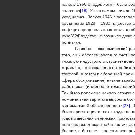
началу 1950-х го­дов хотя и была в
коллапса
[18]
. Уже в самом начале 1
ухудшились. Засуха 1946 г. постави
средним за 1928— 1930 гг. (соответс
дефицит продовольствия стали проб
руко
[324]
водстве не возникло даже 
политики.
Главное — экономический рост на
того, он и обеспечи­вался за счет н
тяжелую индустрию и строительств
отраслях, не создающих потребител
тяжелой, а затем в оборонной пром
сфера обслуживания) низкие зарабо
работников (инженерно-технический
Так было положено начало отрыву оп
номинальная зарплата выросла более
минимальной обеспеченности
[22]
. 
была ориентация оплаты труда на 
годов известная ленинская трактов
не являлась конкретной практическ
бление, а больше — на самовоспро