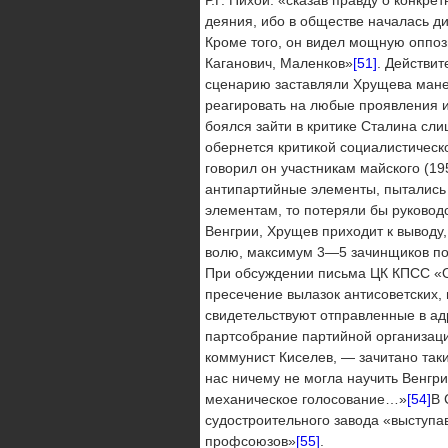
деяния, ибо в обществе началась ди
Кроме того, он видел мощную оппози
Каганович, Ма­ленков»
[51]
. Действи
сценарию заставляли Хрущева манев
реагировать на любые проявления и
боялся зай­ти в критике Сталина сл
обернется критикой социали­стическ
говорил он участникам майского (19
анти­партийные элементы, пытались
элементам, то потеряли бы руковод
Венгрии, Хрущев приходит к выводу,
волю, максимум 3—5 зачинщиков пос
При обсуждении пись­ма ЦК КПСС «О
пресечение вылазок антисоветских, 
свидетельствуют отправленные в ад
партсобрание партийной организации
коммунист Киселев, — зачитано так
нас ничему не могла научить Венгр
механическое голосо­вание…»
[54]
В 
судостроительного завода «выступа
профсоюзов»
[55]
.