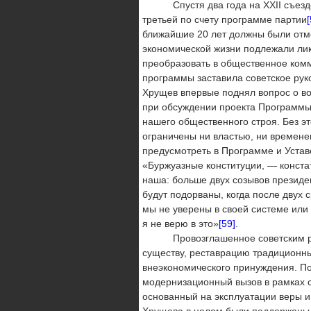
Спустя два года на ХХII съезде К
третьей по счету про­грамме партии
[
ближайшие 20 лет должны были отме
экономической жизни подлежали лик
преобразовать в общественное комм
программы заставила советское рук
Хрущев впервые поднял вопрос о 
при обсуждении проекта Программы
нашего общественного строя. Без э
ограничены ни властью, ни времен
предусмотреть в Программе и Устав
«Буржуаз­ные конституции, — конст
наша: больше двух созывов президен
будут подорваны, когда после двух 
мы не уверены в своей системе или
я не верю в это»
[59]
.
Провозглашенное советским руков
существу, реставрацию тра­дицион
внеэкономического принуждения. По
модернизационный вы­зов в рамках 
основанный на эксплуатации веры и
Хрущева в целом были поддержаны о