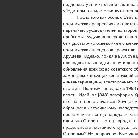
поддержку у значительной части на­
убедительно свидетельствуют эконо
После того как осенью 1955 г. в
политических репрессиях и от­ветс
партийных руководителей во второй
проблемы. Будучи непосредственно 
был достаточно осведом­лен о мех
политических процессов произвели, 
Хрущева. Однако, пойдя на ХХ съез
последовательно идти по пути деста
обновления всех сфер советского о
замены всех несущих конструкций с
«инвентаризации», всестороннего по
системы. Поэтому вновь, как в 1953
власть. Идейная
[333]
платформа Хр
сильно от нее отличаться. Хрущев м
обращался к сталинскому наследств
после кончины «отца народов», как 
идеи, что Сталин — отец народа, ге
правильности партийного курса, нео
Сталиным? Не напрас­но». Выступая