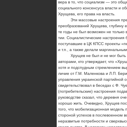
вера в то, что социализм — это об
социального консенсуса вла­сти и 
Хрущева, его права на власть.
Эти массовые настроения предопр
преобразований Хрущева, глу­бину 
те годы не был возможен не только
тии. Социалистические настроения 
поступавшие в ЦК КПСС проек­ты «п
и т.п., а также делали маргинальны
Хрущев не был и не мог быть перв
авторами, кто утверж­дает, что «Хр
хотя и подспудным стремлением выр
личие от Г.М. Маленкова и Л.П. Бер
управления укра­инской партийной 
свидетельствовал в беседах с Ф. Ч
(потребительские) настроения пода
руководстве сказал, что деревня оч
хорошо жить. Очевидно, Хрущев пос
того, что мобилизационная модель п
стороной успехов в послевоен­ном в
неразвитые потребности и сверхвыс
крестьянства. В условиях нарастаю