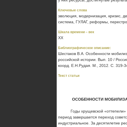
у них ресурсы, достигнутые результа
Ключевые слова
эволюция, модернизация, кризис, д
система, ГУЛАГ, реформы, перестр
Шкала времени – век
XX
Библиографическое описание:
Шестаков В.А. Особенности мобилиз
российской истории. Вып. 10 / Росси
коорд. Е.Н.Рудая. М., 2012. С. 319-3
Текст статьи
ОСОБЕННОСТИ МОБИЛИЗА
Годы хрущевской «оттепели» заним
период завершается пере­ход советс
индустриальное. За десятилетие р