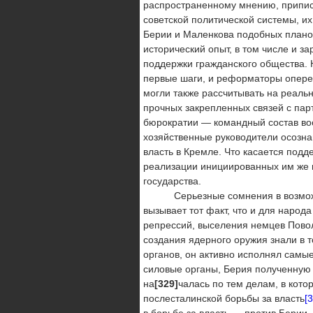
распространенному мне­нию, прип
советской политической системы, и
Берии и Маленкова подобных планов
исторический опыт, в том числе и з
поддержки гражданского общества. 
первые шаги, и реформаторы оперет
могли также рассчиты­вать на реаль
прочных закрепленных связей с парт
бюрократии — командный состав воо
хозяйственные руководители осозна
власть в Кремле. Что касается подд
реализации инициированных им же 
государства.
Серьезные сомнения в возможнос
вызывает тот факт, что и для народ
репрессий, выселения немцев Поволж
создания ядерного оружия знали в 
органов, он активно испол­нял самы
силовые органы, Берия полученную 
на
[329]
чалась по тем делам, в кото
послесталинской борьбы за власть
[3
в борьбе за власть — против Берии.