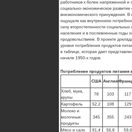
работников к более напряженной и 
социально-экономическое развитие 
внеэкономического принуждения. В 
ощущали как внут­реннюю потребност
силу второстепенности социальных 
населения и в послевоенные годы о
продо­вольствием. В проекте докла
уровня потребления про­дуктов пит
в таблице, которая дает представле
начале 1950-х годов.
Потребление продуктов питания 
США
Англия
Франц
Хлеб, мука,
78
103
117
крупы
Картофель
52,2
108
129
Молоко и
молочные
345
355
243
продукты
Мясо и сало
81,4
56,8
59,0