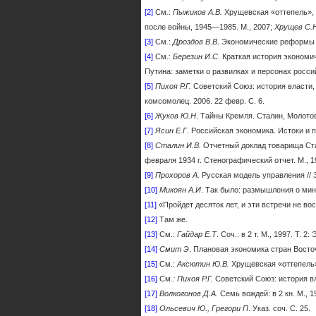
[2]
См
.
:
Пыжиков А.В.
Хрущевская «оттепель», 
после войны, 1945—1985. М., 2007;
Хрущев С.
[3]
См
.
:
Дроздов В.В
. Экономические реформы в
[4]
См.:
Березин И.С
. Краткая история экономич
Путина: заметки о развилках и персонах россий
[5]
Пихоя Р.Г.
Советский Союз: история власти, 
комсо­молец. 2006. 22 февр. С. 6.
[6]
Жуков Ю.Н
. Тайны Кремля. Сталин, Молотов,
[7]
Ясин Е.Г
. Российская экономика. Истоки и 
[8]
Сталин И.В.
Отчетный доклад товарища Ста
февраля 1934 г. Стенографический отчет. М., 19
[9]
Прохоров А.
Русская модель управления // Э
[10]
Микоян А.И
. Так было: размышления о мину
[11]
«Пройдет десяток лет, и эти встречи не во
[12]
Там же.
[13]
См.:
Гайдар Е.Т
. Соч.: в 2 т. М., 1997. Т
[14]
Смит Э
. Плановая экономика стран Восточ
[15]
См.:
Аксютин Ю.В.
Хрущевская «оттепель»
[16]
См
.: Пихоя Р.Г.
Советский Союз: история вл
[17]
Волкогонов Д.А.
Семь вождей: в 2 кн. М., 19
[18]
Ольсевич Ю., Грегори П
. Указ. соч. С. 25.