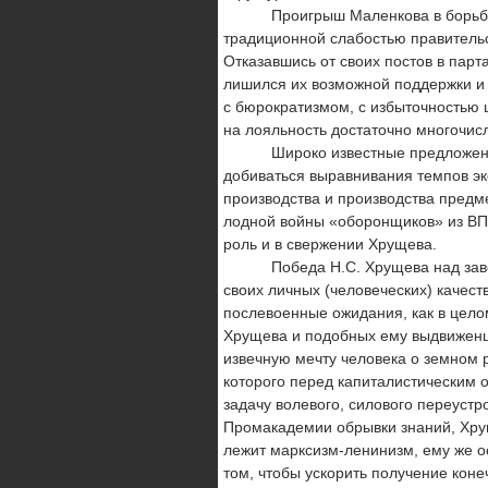
Проигрыш Маленкова в борьбе за в
традиционной слабостью правительс
Отказавшись от своих постов в пар
лишил­ся их возможной поддержки и
с бюрократизмом, с избы­точностью 
на лояльность достаточно многочисл
Широко известные предложения М
добиваться выравнивания темпов эк
производства и производства предм
лодной войны «оборонщиков» из ВП
роль и в свержении Хрущева.
Победа Н.С. Хрущева над заведомо
своих личных (чело­веческих) качес
послевоенные ожидания, как в целом
Хрущева и подобных ему выдвиженце
извечную меч­ту человека о земном 
которого перед капиталистическим 
задачу волевого, силового переустр
Промакаде­мии обрывки знаний, Хру
лежит марксизм-ленинизм, ему же ос
том, чтобы ускорить получение конеч