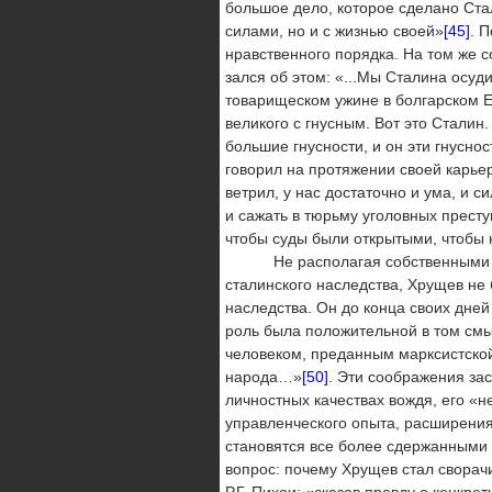
большое дело, которое сделано Стал
силами, но и с жизнью своей»
[45]
. 
нравственного порядка. На том же 
зался об этом: «...Мы Сталина осуди
товарищеском ужине в болгарском Е
великого с гнусным. Вот это Сталин.
большие гнус­ности, и он эти гнусно
говорил на протяжении своей карьеры
ветрил, у нас достаточно и ума, и с
и сажать в тюрьму уголовных престу
чтобы суды были открытыми, чтобы
Не располагая собственными конц
сталинского наследства, Хрущев не
наследства. Он до конца своих дней 
роль была положительной в том смы
человеком, пре­данным марксистской 
народа…»
[50]
. Эти соображения зас
личностных качествах вождя, его «н
управленческого опыта, расширения
становятся все более сдержанными 
вопрос: почему Хрущев стал сворач
Р.Г. Пихои: «сказав правду о конкре