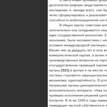
В свете новых архивных документ
десятилетия реформ представляется
наследники, и, прежде всего, сам Х
четко сформулировать и реализовать
способности мобилизаци­онной систе
В общих чертах советская мобили
окончательно она складыва­ется ли
идеи государственной монополии. Ее
экономике, была несовместима с не
условиях международной изоляции и
Менее чем за двадцать лет в силу в
коммунистической партии, а затем и
производственных вопро­сов на парт
огосударствлению правящей партии,
органы
[321]
в центре и на местах 
системы становятся сверхцен­трали
механизма, однопартийность. В усл
ненужны­ми органы демократическо
исполнительного аппарата. «Нам ну
проверка исполнения решений центр
контроля. В те же 1930-е годы зав
ликвидации частной собственности 