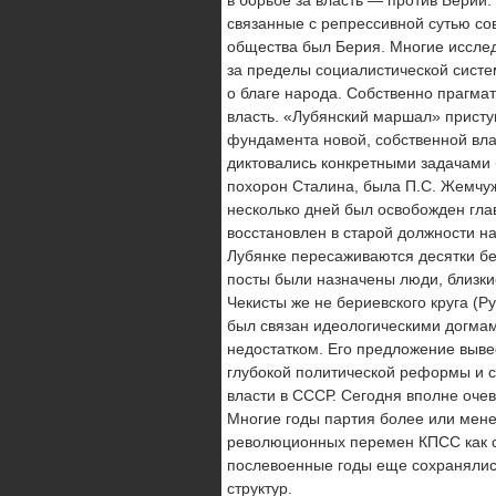
связанные с репрес­сивной сутью со
общества был Берия. Многие исследо
за пределы социалистической систем
о благе народа. Соб­ственно прагм
власть. «Лубянский маршал» приступ
фундамента новой, собственной вла
диктовались конкретными задачами б
похорон Сталина, была П.С. Жемчу
несколько дней был освобожден гла
восстановлен в старой долж­ности 
Лубянке пересаживаются десятки бе
посты были назначены люди, близкие
Чекисты же не бериевского круга (Р
был связан идеологическими догмами
не­достатком. Его предложение выве
глубокой политической реформы и с
власти в СССР. Сегодня вполне очев
Многие годы партия более или мене
революционных перемен КПСС как ст
послевоенные годы еще сохранялись
структур.