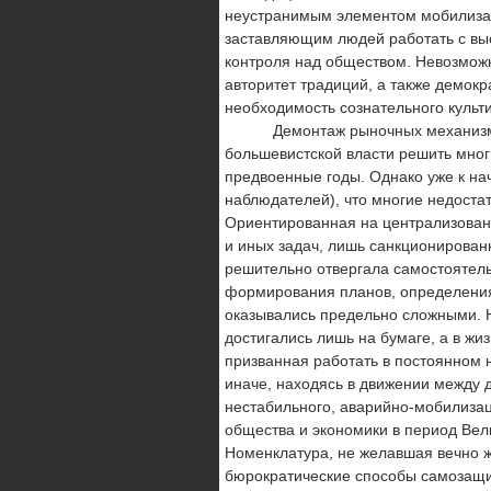
неустранимым элементом мобилизац
заставляющим людей ра­ботать с вы
контроля над обществом. Невозможн
авторитет традиций, а также демок
необходимость созна­тельного культ
Демонтаж рыночных механизмов, а
большевистской власти решить многи
предвоенные годы. Однако уже к на
наблюдателей), что многие недоста
Ориентированная на централизованн
и иных задач, лишь санкционирован
решитель­но отвергала самостоятел
формирования планов, определения 
оказывались предельно сложными. 
достигались лишь на бумаге, а в жиз
призванная работать в постоянном
иначе, находясь в движении между д
нестабильного, аварийно-мобилиза
общества и экономики в период Вел
Номенклатура, не желавшая вечно ж
бюрократические способы самозащиты