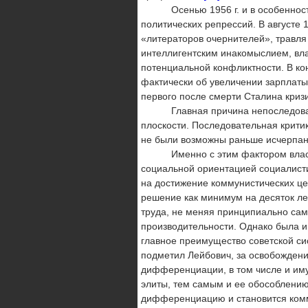
Осенью 1956 г. и в особенности с
политических репрес­сий. В августе 
«литераторов очернителей», травля
интеллигентским инакомыслием, вла
потенциальной конфликтности. В ко
фактически об увеличении зарплаты
первого после смерти Сталина криз
Главная причина непоследовательн
плоскости. Последова­тельная крит
не были возможны раньше исчерпан
Именно с этим фактором власть сто
социальной ориентацией со­циалисти
на достижение коммунистических це
решение как минимум на десяток ле
труда, не меняя прин­ципиально са
производительности. Однако была и 
главное преимущество советской сис
подметил Лейбович, за освобождени
дифференциации, в том числе и иму
элиты, тем самым и ее обособлению
дифференциацию и становится комм