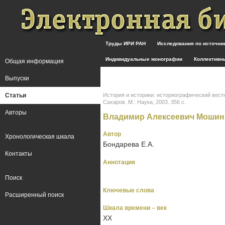
Труды ИРИ РАН
Исследования по источн
Индивидуальные монографии
Коллективн
Общая информация
Выпуски
Статьи
История и историки: историографический вестни
Сахаров. М.: Наука, 2003. 356 с.
Авторы
Владимир Алексеевич Мошин (
Автор
Хронологическая шкала
Бондарева Е.А.
Контакты
Аннотация
Поиск
Ключевые слова
Расширенный поиск
Шкала времени – век
XX