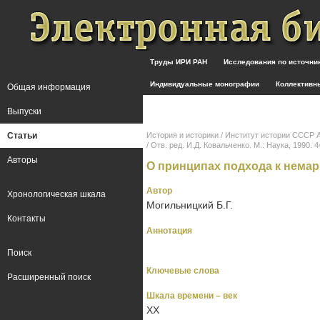
Труды ИРИ РАН
Исследования по источн
Индивидуальные монографии
Коллективн
Общая информация
Выпуски
Статьи
История и историки / Институт истории СССР
/ Отв. ред. И.Д. Ковальченко. М.: Наука, 1990. 440
Авторы
О принципах подхода к немар
Автор
Хронологическая шкала
Могильницкий Б.Г.
Контакты
Аннотация
Поиск
Ключевые слова
Расширенный поиск
Шкала времени – век
XX