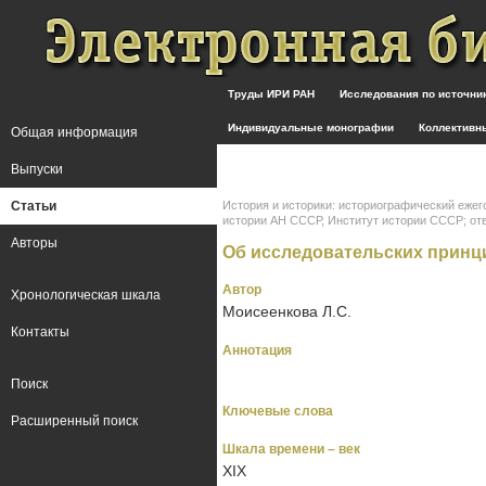
Труды ИРИ РАН
Исследования по источн
Индивидуальные монографии
Коллективн
Общая информация
Выпуски
Статьи
История и историки: историографический ежег
истории АН СССР, Институт истории СССР; отв. ре
Авторы
Об исследовательских принци
Автор
Хронологическая шкала
Моисеенкова Л.С.
Контакты
Аннотация
Поиск
Ключевые слова
Расширенный поиск
Шкала времени – век
XIX