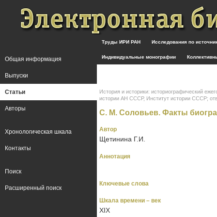
Труды ИРИ РАН
Исследования по источн
Индивидуальные монографии
Коллективн
Общая информация
Выпуски
Статьи
История и историки: историографический ежег
истории АН СССР, Институт истории СССР; отв. ре
Авторы
С. М. Соловьев. Факты биогр
Автор
Хронологическая шкала
Щетинина Г.И.
Контакты
Аннотация
Поиск
Ключевые слова
Расширенный поиск
Шкала времени – век
XIX