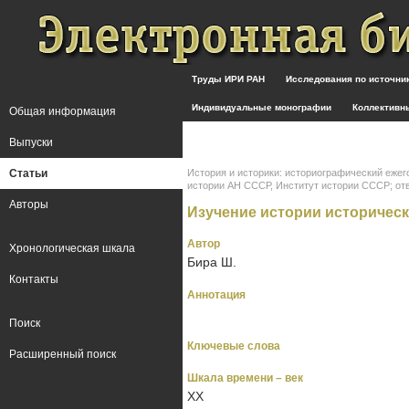
Труды ИРИ РАН
Исследования по источн
Индивидуальные монографии
Коллективн
Общая информация
Выпуски
Статьи
История и историки: историографический ежег
истории АН СССР, Институт истории СССР; отв. ре
Авторы
Изучение истории историчес
Автор
Хронологическая шкала
Бира Ш.
Контакты
Аннотация
Поиск
Ключевые слова
Расширенный поиск
Шкала времени – век
XX