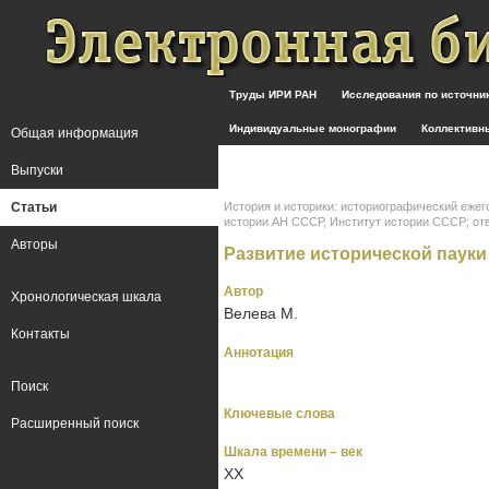
Труды ИРИ РАН
Исследования по источн
Индивидуальные монографии
Коллективн
Общая информация
Выпуски
Статьи
История и историки: историографический ежег
истории АН СССР, Институт истории СССР; отв. ре
Авторы
Развитие исторической пауки
Автор
Хронологическая шкала
Велева М.
Контакты
Аннотация
Поиск
Ключевые слова
Расширенный поиск
Шкала времени – век
XX