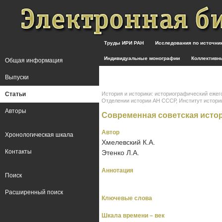
Труды ИРИ РАН
Исследования по источн
Индивидуальные монографии
Коллективн
Общая информация
Выпуски
Статьи
История и историки: историографический ежег
Отделении истории АН СССР, Институт истории СС
Авторы
Современная советская истор
Автор
Хронологическая шкала
Хмелевский К.А.
Контакты
Этенко Л.А.
Аннотация
Поиск
Расширенный поиск
Ключевые слова
Шкала времени – век