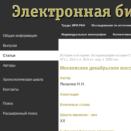
Труды ИРИ РАН
Исследования по источн
Индивидуальные монографии
Коллективн
Общая информация
Выпуски
Статьи
История и историки. Историография истории ССС
471 с. 29,5 п.л. 30,9 уч.-изд. л. 3000 экз.
Авторы
Московское декабрьское восст
Автор
Хронологическая шкала
Яковлев Н.Н.
Контакты
Аннотация
Поиск
Ключевые слова
Расширенный поиск
Шкала времени – век
XX