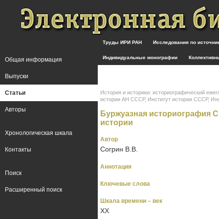
Труды ИРИ РАН
Исследования по источн
Индивидуальные монографии
Коллективн
Общая информация
Выпуски
Статьи
История и историки: историографический ежег
истории АН СССР, Институт истории СССР, Инстит
Авторы
Буржуазная историография С
истории
Хронологическая шкала
Автор
Согрин В.В.
Контакты
Аннотация
Поиск
Ключевые слова
Расширенный поиск
Шкала времени – век
XX