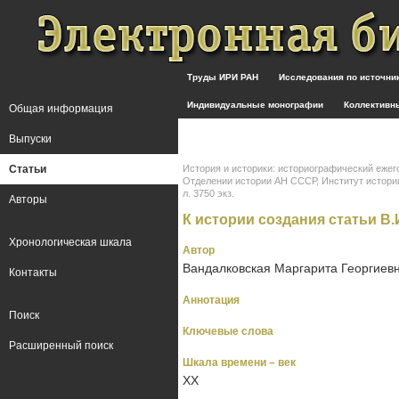
Труды ИРИ РАН
Исследования по источн
Индивидуальные монографии
Коллективн
Общая информация
Выпуски
Статьи
История и историки: историографический ежег
Отделении истории АН СССР, Институт истории С
л. 3750 экз.
Авторы
К истории создания статьи В.
Хронологическая шкала
Автор
Вандалковская Маргарита Георгиев
Контакты
Аннотация
Поиск
Ключевые слова
Расширенный поиск
Шкала времени – век
XX