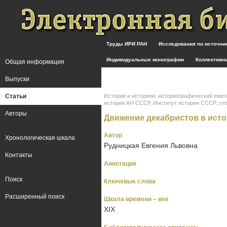
Труды ИРИ РАН
Исследования по источн
Индивидуальные монографии
Коллективн
Общая информация
Выпуски
Статьи
История и историки: историографический ежег
истории АН СССР, Институт истории СССР; отв. ре
Авторы
Движение декабристов в исто
Автор
Хронологическая шкала
Рудницкая Евгения Львовна
Контакты
Аннотация
Поиск
Ключевые слова
Расширенный поиск
Шкала времени – век
XIX