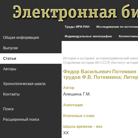
Труды ИРИ РАН
Исследования по источн
Индивидуальные монографии
Коллективн
Общая информация
Выпуски
Статьи
История и историки: историографический ежег
Отделении истории АН СССР, Институт истории СС
Авторы
Федор Васильевич Потемкин (
трудов Ф.В. Потемкина; Литер
Хронологическая шкала
Автор
Алешина Г.М.
Контакты
Аннотация
Поиск
Ключевые слова
Расширенный поиск
Шкала времени – век
XX