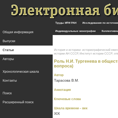
Труды ИРИ РАН
Исследования по источн
Индивидуальные монографии
Коллективн
Общая информация
Выпуски
Статьи
История и историки: историографический ежег
истории АН СССР, Институт истории СССР; отв. ре
Авторы
Роль Н.И. Тургенева в общест
вопроса)
Хронологическая шкала
Автор
Тарасова B.М.
Контакты
Аннотация
Поиск
Ключевые слова
Расширенный поиск
Шкала времени – век
XIX