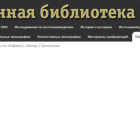
 РАН
Исследования по источниковедению
История и историки
Источникове
льные монографии
Коллективные монографии
Материалы конференций
Сб
ь по:
Алфавиту
|
Автору
|
Хронологии